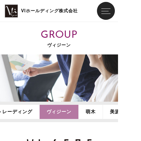
GROUP
ヴィジーン
トレーディング
ヴィジーン
萌木
美源堂