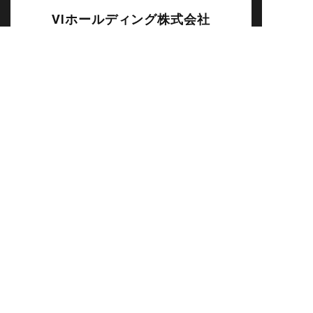
VIホールディング株式会社
〒500-8847
岐阜県岐阜市金宝町3丁目5番地 VIビル
TOP
ABOUT
GROUP
BRAND
NEWS